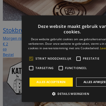
Stokbrood 400 gr VGB
Morgen niet leverbaar
€
2
69
Bestel