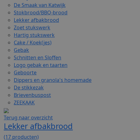
De Smaak van Katwijk
Stokbrood/BBQ-brood
Lekker afbakbrood
Zoet stukswerk
Hartig stukswerk
Cake / Koek(jes)
Gebak
Schnitten en Sloffen
Logo gebak en taarten
Geboorte
Dippers en granola's homemade
De stikkezak
Brievenbuspost
ZEEKAAK
Terug naar overzicht
Lekker afbakbrood
(17 producten)