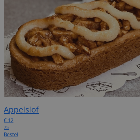
Appelslof
€
12
75
Bestel