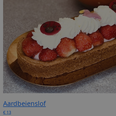
Aardbeienslof
€
13