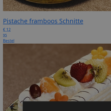
Pistache framboos Schnitte
€
12
95
Bestel