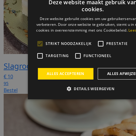
Slagroomschnitte
€
10
95
Bestel