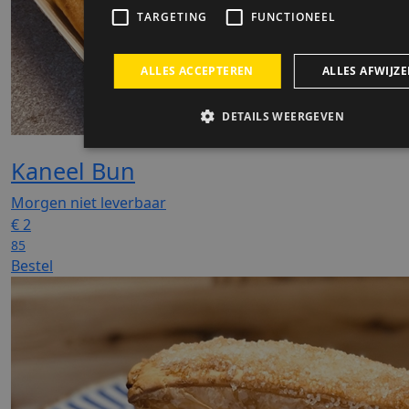
Kaneel Bun
Morgen niet leverbaar
€
2
85
Bestel