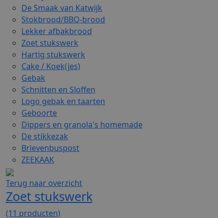
De Smaak van Katwijk
Stokbrood/BBQ-brood
Lekker afbakbrood
Zoet stukswerk
Hartig stukswerk
Cake / Koek(jes)
Gebak
Schnitten en Sloffen
Logo gebak en taarten
Geboorte
Dippers en granola's homemade
De stikkezak
Brievenbuspost
ZEEKAAK
Terug naar overzicht
Zoet stukswerk
(11 producten)